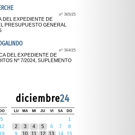
ERCHE
nº 365/25
A DEL EXPEDIENTE DE
DEL PRESUPUESTO GENERAL
5
OGALINDO
nº 364/25
CA DEL EXPEDIENTE DE
ITOS Nº 7/2024, SUPLEMENTO
diciembre
24
DO
LU
MA
MI
JU
VI
SA
DO
5
1
12
2
3
4
5
6
7
8
19
9
10
11
12
13
14
15