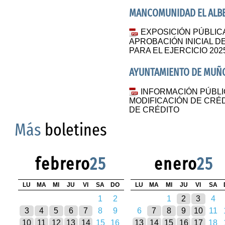
MANCOMUNIDAD EL ALB
EXPOSICIÓN PÚBLIC
APROBACIÓN INICIAL 
PARA EL EJERCICIO 202
AYUNTAMIENTO DE MUÑ
INFORMACIÓN PÚBLI
MODIFICACIÓN DE CRÉD
DE CRÉDITO
Más
boletines
febrero
25
enero
25
LU
MA
MI
JU
VI
SA
DO
LU
MA
MI
JU
VI
SA
1
2
1
2
3
4
3
4
5
6
7
8
9
6
7
8
9
10
11
10
11
12
13
14
15
16
13
14
15
16
17
18