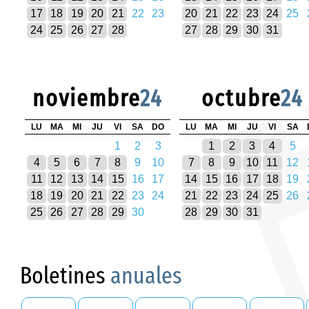
17
18
19
20
21
22
23
20
21
22
23
24
25
24
25
26
27
28
27
28
29
30
31
noviembre
24
octubre
24
LU
MA
MI
JU
VI
SA
DO
LU
MA
MI
JU
VI
SA
1
2
3
1
2
3
4
5
4
5
6
7
8
9
10
7
8
9
10
11
12
11
12
13
14
15
16
17
14
15
16
17
18
19
18
19
20
21
22
23
24
21
22
23
24
25
26
25
26
27
28
29
30
28
29
30
31
Boletines
anuales