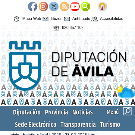
Mapa Web
Buzón
Antifraude
Accesibilidad
920 357 102
Diputación
Provincia
Noticias
Menú
Sede Electrónica
Transparencia
Turismo
|
|
|
inicio
boletin-oficial
2025
28-02-2025.html