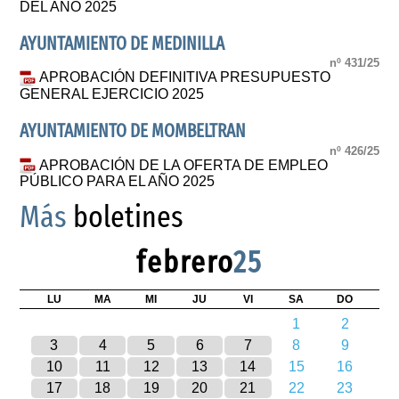
DEL AÑO 2025
AYUNTAMIENTO DE MEDINILLA
nº 431/25
APROBACIÓN DEFINITIVA PRESUPUESTO
GENERAL EJERCICIO 2025
AYUNTAMIENTO DE MOMBELTRAN
nº 426/25
APROBACIÓN DE LA OFERTA DE EMPLEO
PÚBLICO PARA EL AÑO 2025
Más
boletines
febrero
25
LU
MA
MI
JU
VI
SA
DO
1
2
3
4
5
6
7
8
9
10
11
12
13
14
15
16
17
18
19
20
21
22
23