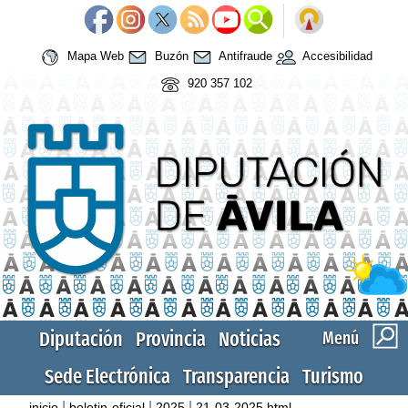
Mapa Web
Buzón
Antifraude
Accesibilidad
920 357 102
Diputación
Provincia
Noticias
Menú
Sede Electrónica
Transparencia
Turismo
|
|
|
inicio
boletin-oficial
2025
21-03-2025.html