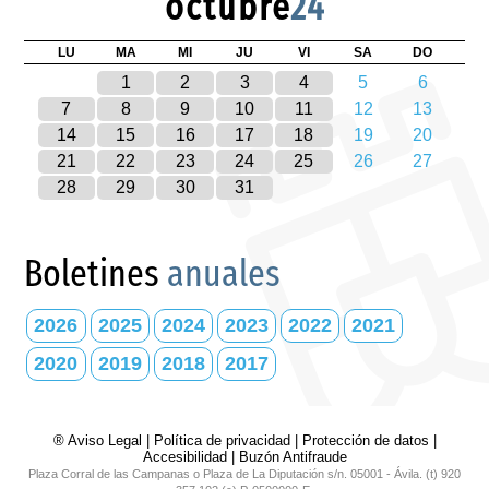
octubre
24
LU
MA
MI
JU
VI
SA
DO
1
2
3
4
5
6
7
8
9
10
11
12
13
14
15
16
17
18
19
20
21
22
23
24
25
26
27
28
29
30
31
Boletines
anuales
2026
2025
2024
2023
2022
2021
2020
2019
2018
2017
® Aviso Legal
|
Política de privacidad
|
Protección de datos
|
Accesibilidad
|
Buzón Antifraude
Plaza Corral de las Campanas o Plaza de La Diputación s/n. 05001 - Ávila. (t) 920