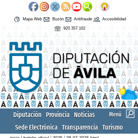
Mapa Web
Buzón
Antifraude
Accesibilidad
920 357 102
Diputación
Provincia
Noticias
Menú
Sede Electrónica
Transparencia
Turismo
|
|
|
inicio
boletin-oficial
2025
29-07-2025.html