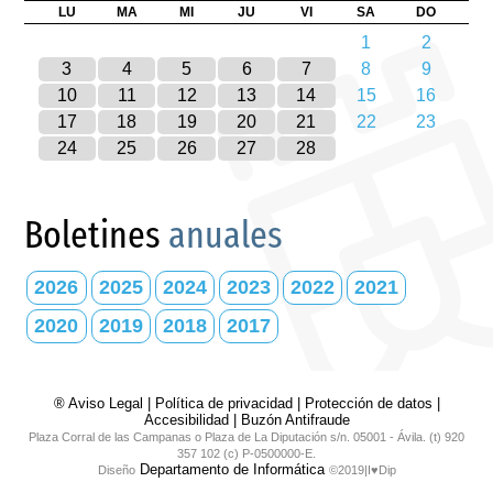
LU
MA
MI
JU
VI
SA
DO
1
2
3
4
5
6
7
8
9
10
11
12
13
14
15
16
17
18
19
20
21
22
23
24
25
26
27
28
Boletines
anuales
2026
2025
2024
2023
2022
2021
2020
2019
2018
2017
® Aviso Legal
|
Política de privacidad
|
Protección de datos
|
Accesibilidad
|
Buzón Antifraude
Plaza Corral de las Campanas o Plaza de La Diputación s/n. 05001 - Ávila. (t) 920
357 102 (c) P-0500000-E.
Departamento de Informática
Diseño
©2019|I♥Dip