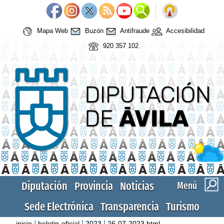
Mapa Web
Buzón
Antifraude
Accesibilidad
920 357 102
Diputación
Provincia
Noticias
Menú
Sede Electrónica
Transparencia
Turismo
|
|
|
inicio
boletin-oficial
2023
26-07-2023.html