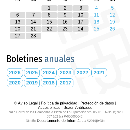
1
2
3
4
5
6
7
8
9
10
11
12
13
14
15
16
17
18
19
20
21
22
23
24
25
26
27
28
Boletines
anuales
2026
2025
2024
2023
2022
2021
2020
2019
2018
2017
® Aviso Legal
|
Política de privacidad
|
Protección de datos
|
Accesibilidad
|
Buzón Antifraude
Plaza Corral de las Campanas o Plaza de La Diputación s/n. 05001 - Ávila. (t) 920
357 102 (c) P-0500000-E.
Departamento de Informática
Diseño
©2019|I♥Dip