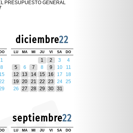
DEL PRESUPUESTO GENERAL
7
diciembre
22
DO
LU
MA
MI
JU
VI
SA
DO
1
1
2
3
4
8
5
6
7
8
9
10
11
15
12
13
14
15
16
17
18
22
19
20
21
22
23
24
25
29
26
27
28
29
30
31
septiembre
22
DO
LU
MA
MI
JU
VI
SA
DO