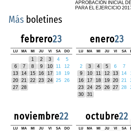
APROBACIÓN INICIAL 
PARA EL EJERCICIO 201
Más
boletines
febrero
23
enero
23
LU
MA
MI
JU
VI
SA
DO
LU
MA
MI
JU
VI
SA
1
2
3
4
5
6
7
8
9
10
11
12
2
3
4
5
6
7
13
14
15
16
17
18
19
9
10
11
12
13
14
20
21
22
23
24
25
26
16
17
18
19
20
21
27
28
23
24
25
26
27
28
30
31
noviembre
22
octubre
22
LU
MA
MI
JU
VI
SA
DO
LU
MA
MI
JU
VI
SA