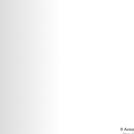
® Aviso
Plaza C