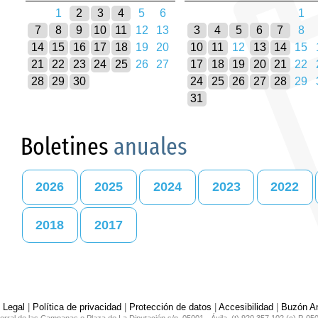
1
2
3
4
5
6
1
7
8
9
10
11
12
13
3
4
5
6
7
8
14
15
16
17
18
19
20
10
11
12
13
14
15
21
22
23
24
25
26
27
17
18
19
20
21
22
28
29
30
24
25
26
27
28
29
31
Boletines
anuales
2026
2025
2024
2023
2022
2018
2017
 Legal
|
Política de privacidad
|
Protección de datos
|
Accesibilidad
|
Buzón An
orral de las Campanas o Plaza de La Diputación s/n. 05001 - Ávila. (t) 920 357 102 (c) P-05