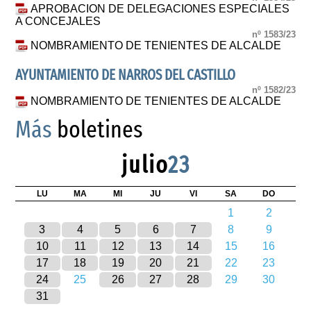
APROBACION DE DELEGACIONES ESPECIALES
A CONCEJALES
nº 1583/23
NOMBRAMIENTO DE TENIENTES DE ALCALDE
AYUNTAMIENTO DE NARROS DEL CASTILLO
nº 1582/23
NOMBRAMIENTO DE TENIENTES DE ALCALDE
Más
boletines
julio
23
LU
MA
MI
JU
VI
SA
DO
1
2
3
4
5
6
7
8
9
10
11
12
13
14
15
16
17
18
19
20
21
22
23
24
25
26
27
28
29
30
31