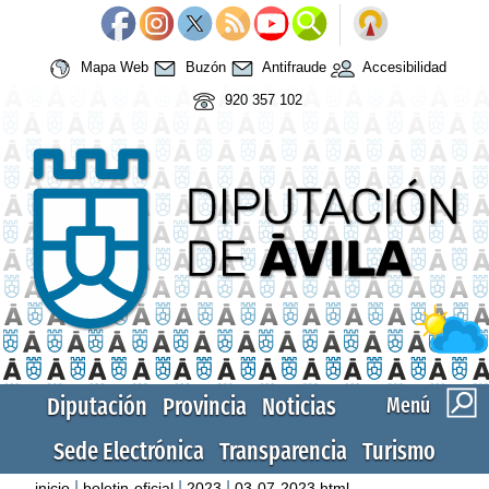
Mapa Web
Buzón
Antifraude
Accesibilidad
920 357 102
Diputación
Provincia
Noticias
Menú
Sede Electrónica
Transparencia
Turismo
|
|
|
inicio
boletin-oficial
2023
03-07-2023.html