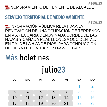
nº 1662/23
NOMBRAMIENTO DE TENIENTE DE ALCALDE
SERVICIO TERRITORIAL DE MEDIO AMBIENTE
nº 1557/23
INFORMACIÓN PÚBLICA RELATIVA A LA
RENOVACIÓN DE UNA OCUPACIÓN DE TERRENOS
EN VÍA PECUARIA DENOMINADA CORDEL DE LAS
NAVAS Y CAÑADA REAL LEONESA OCCIDENTAL,
EN T.M. DE LA HIJA DE DIOS, PARA CONDUCCIÓN
DE FIBRA ÓPTICA. EXPTE: O-AV-1221-VP
Más
boletines
julio
23
LU
MA
MI
JU
VI
SA
DO
1
2
3
4
5
6
7
8
9
10
11
12
13
14
15
16
17
18
19
20
21
22
23