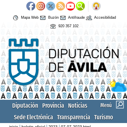
Mapa Web
Buzón
Antifraude
Accesibilidad
920 357 102
Diputación
Provincia
Noticias
Menú
Sede Electrónica
Transparencia
Turismo
|
|
|
inicio
boletin-oficial
2023
07-07-2023.html