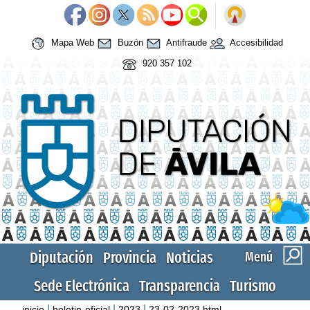
Mapa Web
Buzón
Antifraude
Accesibilidad
920 357 102
Diputación
Provincia
Noticias
Menú
Sede Electrónica
Transparencia
Turismo
|
|
|
inicio
boletin-oficial
2023
23-02-2023.html