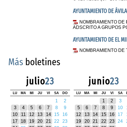
AYUNTAMIENTO DE ÁVIL
NOMBRAMIENTO DE 
ADSCRITO A GRUPOS P
AYUNTAMIENTO DE EL M
NOMBRAMIENTO DE 
Más
boletines
julio
23
junio
23
LU
MA
MI
JU
VI
SA
DO
LU
MA
MI
JU
VI
SA
1
2
1
2
3
3
4
5
6
7
8
9
5
6
7
8
9
10
10
11
12
13
14
15
16
12
13
14
15
16
17
17
18
19
20
21
22
23
19
20
21
22
23
24