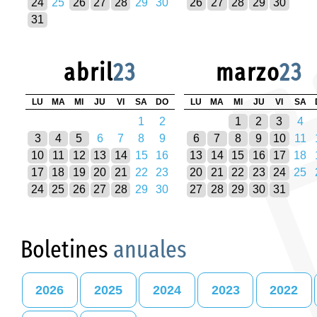
24
25
26
27
28
29
30
26
27
28
29
30
31
abril
23
marzo
23
LU
MA
MI
JU
VI
SA
DO
LU
MA
MI
JU
VI
SA
1
2
1
2
3
4
3
4
5
6
7
8
9
6
7
8
9
10
11
10
11
12
13
14
15
16
13
14
15
16
17
18
17
18
19
20
21
22
23
20
21
22
23
24
25
24
25
26
27
28
29
30
27
28
29
30
31
Boletines
anuales
2026
2025
2024
2023
2022