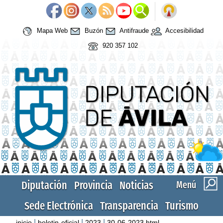
Mapa Web
Buzón
Antifraude
Accesibilidad
920 357 102
Diputación
Provincia
Noticias
Menú
Sede Electrónica
Transparencia
Turismo
|
|
|
inicio
boletin-oficial
2023
30-06-2023.html