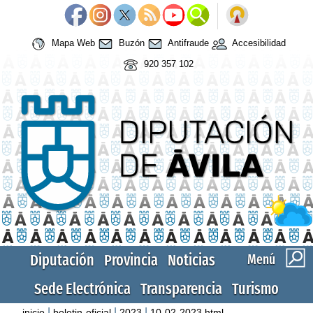
Mapa Web
Buzón
Antifraude
Accesibilidad
920 357 102
Diputación
Provincia
Noticias
Menú
Sede Electrónica
Transparencia
Turismo
|
|
|
inicio
boletin-oficial
2023
10-02-2023.html