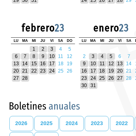
29
30
31
24
25
26
27
28
29
febrero
23
enero
23
LU
MA
MI
JU
VI
SA
DO
LU
MA
MI
JU
VI
SA
1
2
3
4
5
6
7
8
9
10
11
12
2
3
4
5
6
7
13
14
15
16
17
18
19
9
10
11
12
13
14
20
21
22
23
24
25
26
16
17
18
19
20
21
27
28
23
24
25
26
27
28
30
31
Boletines
anuales
2026
2025
2024
2023
2022