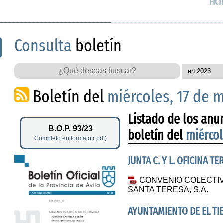
Fich
Consulta
boletín
Boletín del
miércoles, 17 de 
Listado de los anu
B.O.P. 93/23
boletín del
miércol
Completo en formato (.pdf)
JUNTA C. Y L. OFICINA T
CONVENIO COLECTIV
SANTA TERESA, S.A.
AYUNTAMIENTO DE EL TI