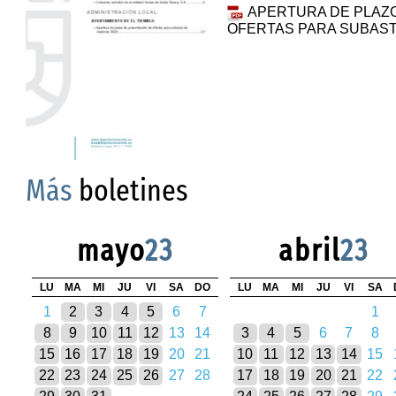
APERTURA DE PLAZ
OFERTAS PARA SUBAST
Más
boletines
mayo
23
abril
23
LU
MA
MI
JU
VI
SA
DO
LU
MA
MI
JU
VI
SA
1
2
3
4
5
6
7
1
8
9
10
11
12
13
14
3
4
5
6
7
8
15
16
17
18
19
20
21
10
11
12
13
14
15
22
23
24
25
26
27
28
17
18
19
20
21
22