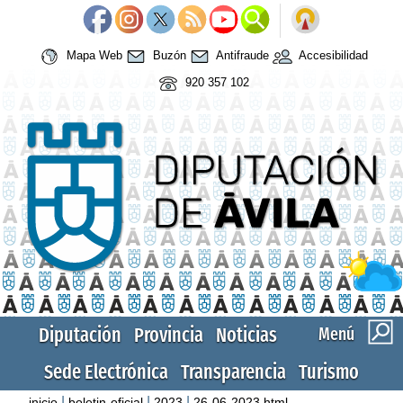
Mapa Web
Buzón
Antifraude
Accesibilidad
920 357 102
Diputación
Provincia
Noticias
Menú
Sede Electrónica
Transparencia
Turismo
|
|
|
inicio
boletin-oficial
2023
26-06-2023.html