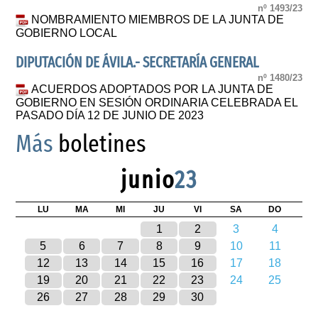
nº 1493/23
NOMBRAMIENTO MIEMBROS DE LA JUNTA DE
GOBIERNO LOCAL
DIPUTACIÓN DE ÁVILA.- SECRETARÍA GENERAL
nº 1480/23
ACUERDOS ADOPTADOS POR LA JUNTA DE
GOBIERNO EN SESIÓN ORDINARIA CELEBRADA EL
PASADO DÍA 12 DE JUNIO DE 2023
Más
boletines
junio
23
LU
MA
MI
JU
VI
SA
DO
1
2
3
4
5
6
7
8
9
10
11
12
13
14
15
16
17
18
19
20
21
22
23
24
25
26
27
28
29
30