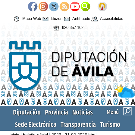
Mapa Web
Buzón
Antifraude
Accesibilidad
920 357 102
Diputación
Provincia
Noticias
Menú
Sede Electrónica
Transparencia
Turismo
|
|
|
inicio
boletin-oficial
2023
21-02-2023.html