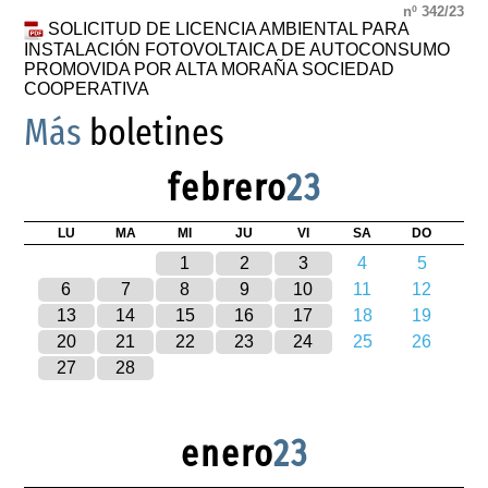
nº 342/23
SOLICITUD DE LICENCIA AMBIENTAL PARA
INSTALACIÓN FOTOVOLTAICA DE AUTOCONSUMO
PROMOVIDA POR ALTA MORAÑA SOCIEDAD
COOPERATIVA
Más
boletines
febrero
23
LU
MA
MI
JU
VI
SA
DO
1
2
3
4
5
6
7
8
9
10
11
12
13
14
15
16
17
18
19
20
21
22
23
24
25
26
27
28
enero
23