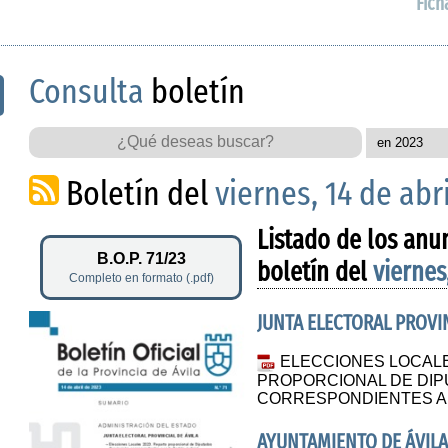
Fich
Consulta
boletín
Boletín del
viernes, 14 de abr
Listado de los anu
B.O.P. 71/23
boletín del
viernes
Completo en formato (.pdf)
JUNTA ELECTORAL PROVIN
ELECCIONES LOCALE
PROPORCIONAL DE DIP
CORRESPONDIENTES A 
AYUNTAMIENTO DE ÁVIL