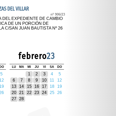
AS DEL VILLAR
nº 906/23
A DEL EXPEDIENTE DE CAMBIO
DICA DE UN PORCIÓN DE
A C/SAN JUAN BAUTISTA Nº 26
febrero
23
DO
LU
MA
MI
JU
VI
SA
DO
5
1
2
3
4
5
12
6
7
8
9
10
11
12
19
13
14
15
16
17
18
19
26
20
21
22
23
24
25
26
27
28