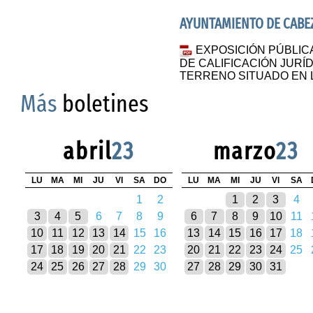
AYUNTAMIENTO DE CABEZ
EXPOSICIÓN PÚBLIC
DE CALIFICACIÓN JURÍ
TERRENO SITUADO EN L
Más
boletines
abril
23
marzo
23
LU
MA
MI
JU
VI
SA
DO
LU
MA
MI
JU
VI
SA
1
2
1
2
3
4
3
4
5
6
7
8
9
6
7
8
9
10
11
10
11
12
13
14
15
16
13
14
15
16
17
18
17
18
19
20
21
22
23
20
21
22
23
24
25
24
25
26
27
28
29
30
27
28
29
30
31