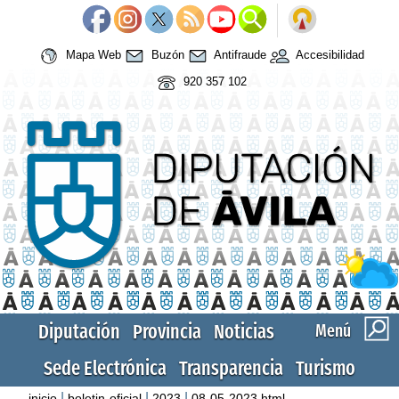
Mapa Web
Buzón
Antifraude
Accesibilidad
920 357 102
Diputación
Provincia
Noticias
Menú
Sede Electrónica
Transparencia
Turismo
|
|
|
inicio
boletin-oficial
2023
08-05-2023.html