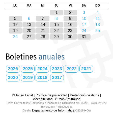
LU
MA
MI
JU
VI
SA
DO
1
2
3
4
5
6
7
8
9
10
11
12
13
14
15
16
17
18
19
20
21
22
23
24
25
26
27
28
29
30
31
Boletines
anuales
2026
2025
2024
2023
2022
2021
2020
2019
2018
2017
® Aviso Legal
|
Política de privacidad
|
Protección de datos
|
Accesibilidad
|
Buzón Antifraude
Plaza Corral de las Campanas o Plaza de La Diputación s/n. 05001 - Ávila. (t) 920
357 102 (c) P-0500000-E.
Departamento de Informática
Diseño
©2019|I♥Dip