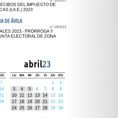
nº 1411/23
ECIBOS DEL IMPUESTO DE
S (I.A.E.) 2023
A DE ÁVILA
nº 1403/23
LES 2023.- PRÓRROGA Y
JUNTA ELECTORAL DE ZONA
abril
23
DO
LU
MA
MI
JU
VI
SA
DO
7
1
2
14
3
4
5
6
7
8
9
21
10
11
12
13
14
15
16
28
17
18
19
20
21
22
23
24
25
26
27
28
29
30