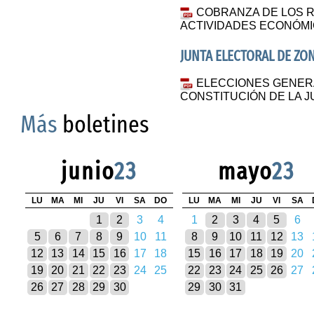
COBRANZA DE LOS R
ACTIVIDADES ECONÓMICA
JUNTA ELECTORAL DE ZON
ELECCIONES GENERA
CONSTITUCIÓN DE LA 
Más
boletines
junio
23
mayo
23
LU
MA
MI
JU
VI
SA
DO
LU
MA
MI
JU
VI
SA
1
2
3
4
1
2
3
4
5
6
5
6
7
8
9
10
11
8
9
10
11
12
13
12
13
14
15
16
17
18
15
16
17
18
19
20
19
20
21
22
23
24
25
22
23
24
25
26
27
26
27
28
29
30
29
30
31