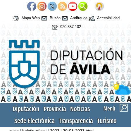
Mapa Web
Buzón
Antifraude
Accesibilidad
920 357 102
Diputación
Provincia
Noticias
Menú
Sede Electrónica
Transparencia
Turismo
|
|
|
inicio
boletin-oficial
2023
20-03-2023.html