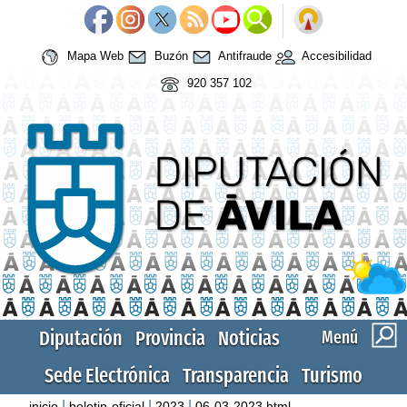
Mapa Web
Buzón
Antifraude
Accesibilidad
920 357 102
Diputación
Provincia
Noticias
Menú
Sede Electrónica
Transparencia
Turismo
|
|
|
inicio
boletin-oficial
2023
06-03-2023.html