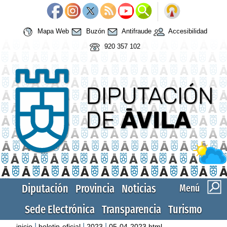
Mapa Web
Buzón
Antifraude
Accesibilidad
920 357 102
Diputación
Provincia
Noticias
Menú
Sede Electrónica
Transparencia
Turismo
|
|
|
inicio
boletin-oficial
2023
05-04-2023.html