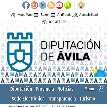
Mapa Web
Buzón
Antifraude
Accesibilidad
920 357 102
Diputación
Provincia
Noticias
Menú
Sede Electrónica
Transparencia
Turismo
|
|
|
inicio
boletin-oficial
2022
31-12-2022.html