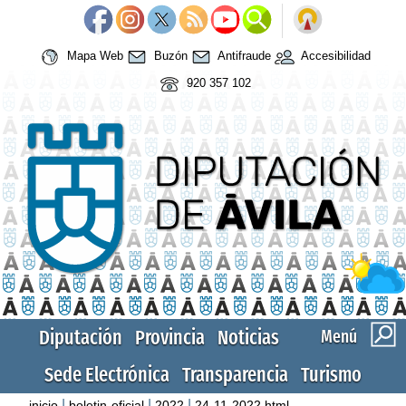
Mapa Web
Buzón
Antifraude
Accesibilidad
920 357 102
Diputación
Provincia
Noticias
Menú
Sede Electrónica
Transparencia
Turismo
|
|
|
inicio
boletin-oficial
2022
24-11-2022.html