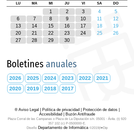
LU
MA
MI
JU
VI
SA
DO
1
2
3
4
5
6
7
8
9
10
11
12
13
14
15
16
17
18
19
20
21
22
23
24
25
26
27
28
29
30
Boletines
anuales
2026
2025
2024
2023
2022
2021
2020
2019
2018
2017
® Aviso Legal
|
Política de privacidad
|
Protección de datos
|
Accesibilidad
|
Buzón Antifraude
Plaza Corral de las Campanas o Plaza de La Diputación s/n. 05001 - Ávila. (t) 920
357 102 (c) P-0500000-E.
Departamento de Informática
Diseño
©2019|I♥Dip