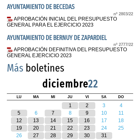
AYUNTAMIENTO DE BECEDAS
nº 2803/22
APROBACIÓN INICIAL DEL PRESUPUESTO
GENERAL PARA EL EJERCICIO 2023
AYUNTAMIENTO DE BERNUY DE ZAPARDIEL
nº 2777/22
APROBACIÓN DEFINITIVA DEL PRESUPUESTO
GENERAL EJERCICIO 2023
Más
boletines
diciembre
22
LU
MA
MI
JU
VI
SA
DO
1
2
3
4
5
6
7
8
9
10
11
12
13
14
15
16
17
18
19
20
21
22
23
24
25
26
27
28
29
30
31