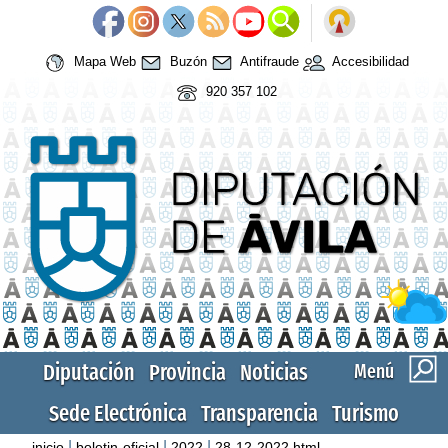
Mapa Web
Buzón
Antifraude
Accesibilidad
920 357 102
Diputación
Provincia
Noticias
Menú
Sede Electrónica
Transparencia
Turismo
|
|
|
inicio
boletin-oficial
2022
28-12-2022.html