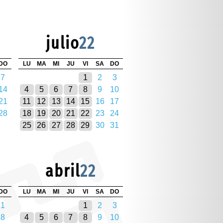
julio
22
DO
LU
MA
MI
JU
VI
SA
DO
7
1
2
3
14
4
5
6
7
8
9
10
21
11
12
13
14
15
16
17
28
18
19
20
21
22
23
24
25
26
27
28
29
30
31
abril
22
DO
LU
MA
MI
JU
VI
SA
DO
1
1
2
3
8
4
5
6
7
8
9
10