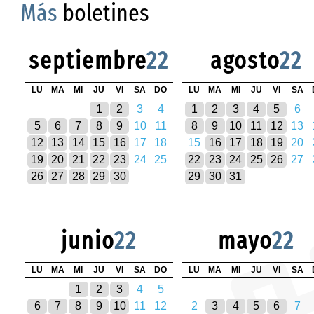
Más
boletines
septiembre
22
agosto
22
LU
MA
MI
JU
VI
SA
DO
LU
MA
MI
JU
VI
SA
1
2
3
4
1
2
3
4
5
6
5
6
7
8
9
10
11
8
9
10
11
12
13
12
13
14
15
16
17
18
15
16
17
18
19
20
19
20
21
22
23
24
25
22
23
24
25
26
27
26
27
28
29
30
29
30
31
junio
22
mayo
22
LU
MA
MI
JU
VI
SA
DO
LU
MA
MI
JU
VI
SA
1
2
3
4
5
6
7
8
9
10
11
12
2
3
4
5
6
7