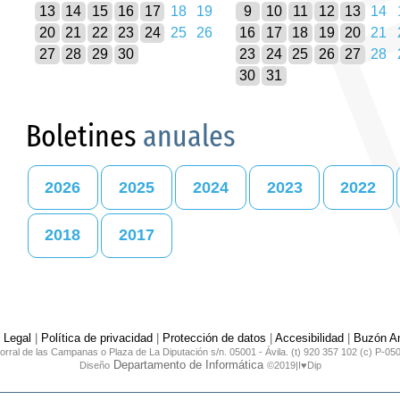
13
14
15
16
17
18
19
9
10
11
12
13
14
20
21
22
23
24
25
26
16
17
18
19
20
21
27
28
29
30
23
24
25
26
27
28
30
31
Boletines
anuales
2026
2025
2024
2023
2022
2018
2017
 Legal
|
Política de privacidad
|
Protección de datos
|
Accesibilidad
|
Buzón An
orral de las Campanas o Plaza de La Diputación s/n. 05001 - Ávila. (t) 920 357 102 (c) P-05
Departamento de Informática
Diseño
©2019|I♥Dip