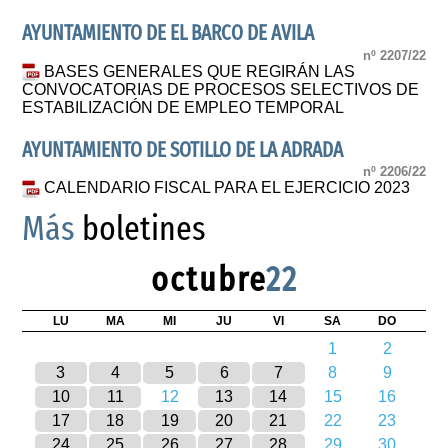
AYUNTAMIENTO DE EL BARCO DE AVILA
nº 2207/22
BASES GENERALES QUE REGIRÁN LAS
CONVOCATORIAS DE PROCESOS SELECTIVOS DE
ESTABILIZACIÓN DE EMPLEO TEMPORAL
AYUNTAMIENTO DE SOTILLO DE LA ADRADA
nº 2206/22
CALENDARIO FISCAL PARA EL EJERCICIO 2023
Más
boletines
octubre
22
LU
MA
MI
JU
VI
SA
DO
1
2
3
4
5
6
7
8
9
10
11
12
13
14
15
16
17
18
19
20
21
22
23
24
25
26
27
28
29
30