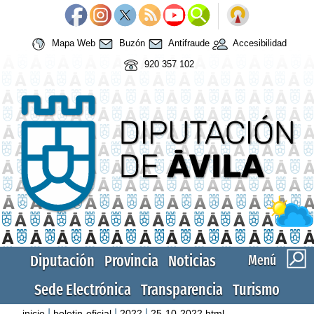
Mapa Web
Buzón
Antifraude
Accesibilidad
920 357 102
Diputación
Provincia
Noticias
Menú
Sede Electrónica
Transparencia
Turismo
|
|
|
inicio
boletin-oficial
2022
25-10-2022.html