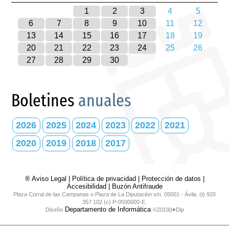
1
2
3
4
5
6
7
8
9
10
11
12
13
14
15
16
17
18
19
20
21
22
23
24
25
26
27
28
29
30
Boletines
anuales
2026
2025
2024
2023
2022
2021
2020
2019
2018
2017
® Aviso Legal
|
Política de privacidad
|
Protección de datos
|
Accesibilidad
|
Buzón Antifraude
Plaza Corral de las Campanas o Plaza de La Diputación s/n. 05001 - Ávila. (t) 920
357 102 (c) P-0500000-E.
Departamento de Informática
Diseño
©2019|I♥Dip