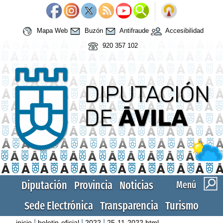
Mapa Web
Buzón
Antifraude
Accesibilidad
920 357 102
Diputación
Provincia
Noticias
Menú
Sede Electrónica
Transparencia
Turismo
|
|
|
inicio
boletin-oficial
2022
25-11-2022.html