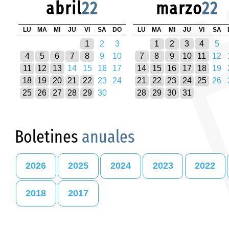
abril
22
marzo
22
LU
MA
MI
JU
VI
SA
DO
LU
MA
MI
JU
VI
SA
1
2
3
1
2
3
4
5
4
5
6
7
8
9
10
7
8
9
10
11
12
11
12
13
14
15
16
17
14
15
16
17
18
19
18
19
20
21
22
23
24
21
22
23
24
25
26
25
26
27
28
29
30
28
29
30
31
Boletines
anuales
2026
2025
2024
2023
2022
2018
2017