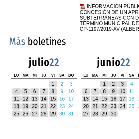
INFORMACIÓN PÚBLI
CONCESIÓN DE UN AP
SUBTERRÁNEAS CON DE
TÉRMINO MUNICIPAL DE
CP-1197/2019-AV (ALBE
Más
boletines
julio
22
junio
22
LU
MA
MI
JU
VI
SA
DO
LU
MA
MI
JU
VI
SA
1
2
3
1
2
3
4
4
5
6
7
8
9
10
6
7
8
9
10
11
11
12
13
14
15
16
17
13
14
15
16
17
18
18
19
20
21
22
23
24
20
21
22
23
24
25
25
26
27
28
29
30
31
27
28
29
30