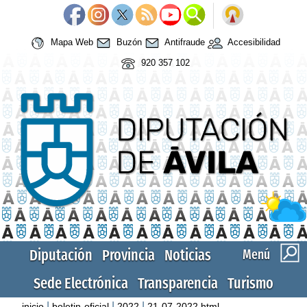
Mapa Web
Buzón
Antifraude
Accesibilidad
920 357 102
Diputación
Provincia
Noticias
Menú
Sede Electrónica
Transparencia
Turismo
|
|
|
inicio
boletin-oficial
2022
21-07-2022.html