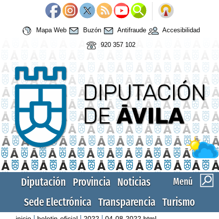
Mapa Web
Buzón
Antifraude
Accesibilidad
920 357 102
Diputación
Provincia
Noticias
Menú
Sede Electrónica
Transparencia
Turismo
|
|
|
inicio
boletin-oficial
2022
04-08-2022.html