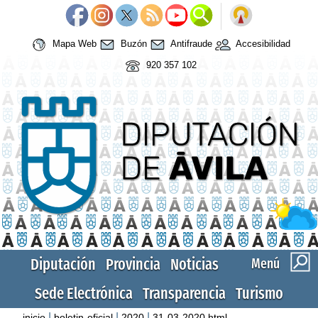
Mapa Web
Buzón
Antifraude
Accesibilidad
920 357 102
Diputación
Provincia
Noticias
Menú
Sede Electrónica
Transparencia
Turismo
|
|
|
inicio
boletin-oficial
2020
31-03-2020.html