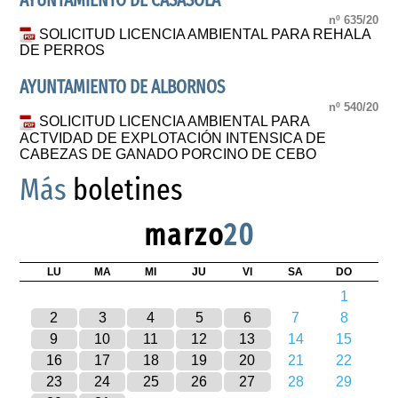
AYUNTAMIENTO DE CASASOLA
nº 635/20
SOLICITUD LICENCIA AMBIENTAL PARA REHALA
DE PERROS
AYUNTAMIENTO DE ALBORNOS
nº 540/20
SOLICITUD LICENCIA AMBIENTAL PARA
ACTVIDAD DE EXPLOTACIÓN INTENSICA DE
CABEZAS DE GANADO PORCINO DE CEBO
Más
boletines
marzo
20
LU
MA
MI
JU
VI
SA
DO
1
2
3
4
5
6
7
8
9
10
11
12
13
14
15
16
17
18
19
20
21
22
23
24
25
26
27
28
29