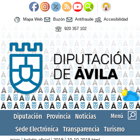
Mapa Web
Buzón
Antifraude
Accesibilidad
920 357 102
Diputación
Provincia
Noticias
Menú
Sede Electrónica
Transparencia
Turismo
|
|
|
inicio
boletin-oficial
2019
10-10-2019.html