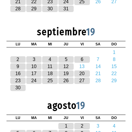
21
22
23
24
25
26
27
28
29
30
31
septiembre
19
LU
MA
MI
JU
VI
SA
DO
1
2
3
4
5
6
7
8
9
10
11
12
13
14
15
16
17
18
19
20
21
22
23
24
25
26
27
28
29
30
agosto
19
LU
MA
MI
JU
VI
SA
DO
1
2
3
4