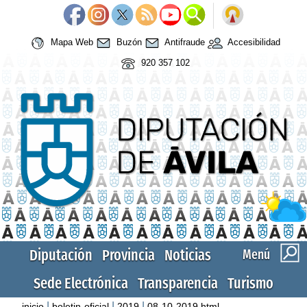
Mapa Web
Buzón
Antifraude
Accesibilidad
920 357 102
Diputación
Provincia
Noticias
Menú
Sede Electrónica
Transparencia
Turismo
|
|
|
inicio
boletin-oficial
2019
08-10-2019.html