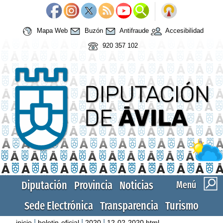
Mapa Web
Buzón
Antifraude
Accesibilidad
920 357 102
Diputación
Provincia
Noticias
Menú
Sede Electrónica
Transparencia
Turismo
|
|
|
inicio
boletin-oficial
2020
12-02-2020.html