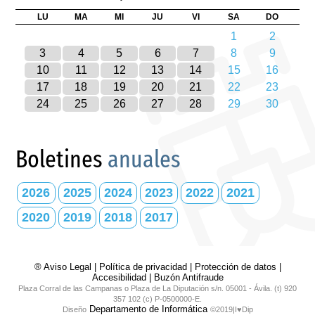
LU
MA
MI
JU
VI
SA
DO
1
2
3
4
5
6
7
8
9
10
11
12
13
14
15
16
17
18
19
20
21
22
23
24
25
26
27
28
29
30
Boletines
anuales
2026
2025
2024
2023
2022
2021
2020
2019
2018
2017
® Aviso Legal
|
Política de privacidad
|
Protección de datos
|
Accesibilidad
|
Buzón Antifraude
Plaza Corral de las Campanas o Plaza de La Diputación s/n. 05001 - Ávila. (t) 920
357 102 (c) P-0500000-E.
Departamento de Informática
Diseño
©2019|I♥Dip