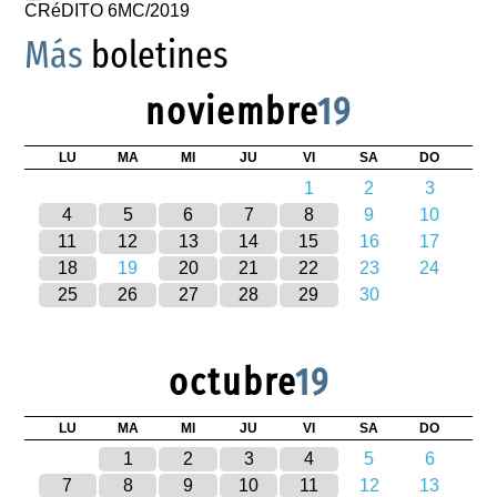
CRéDITO 6MC/2019
Más
boletines
noviembre
19
LU
MA
MI
JU
VI
SA
DO
1
2
3
4
5
6
7
8
9
10
11
12
13
14
15
16
17
18
19
20
21
22
23
24
25
26
27
28
29
30
octubre
19
LU
MA
MI
JU
VI
SA
DO
1
2
3
4
5
6
7
8
9
10
11
12
13