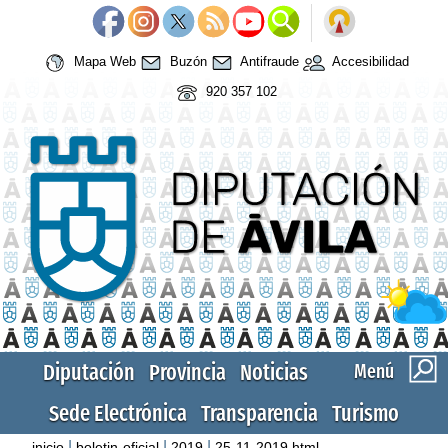
Mapa Web
Buzón
Antifraude
Accesibilidad
920 357 102
Diputación
Provincia
Noticias
Menú
Sede Electrónica
Transparencia
Turismo
|
|
|
inicio
boletin-oficial
2019
25-11-2019.html