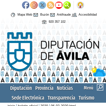
Mapa Web
Buzón
Antifraude
Accesibilidad
920 357 102
Diputación
Provincia
Noticias
Menú
Sede Electrónica
Transparencia
Turismo
|
|
|
inicio
boletin-oficial
2020
06-02-2020.html