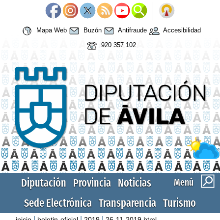
Mapa Web
Buzón
Antifraude
Accesibilidad
920 357 102
Diputación
Provincia
Noticias
Menú
Sede Electrónica
Transparencia
Turismo
|
|
|
inicio
boletin-oficial
2019
26-11-2019.html