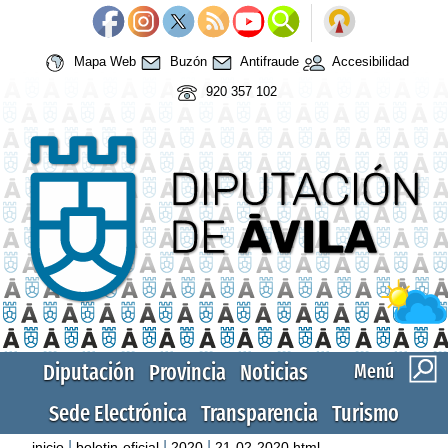
Mapa Web
Buzón
Antifraude
Accesibilidad
920 357 102
Diputación
Provincia
Noticias
Menú
Sede Electrónica
Transparencia
Turismo
|
|
|
inicio
boletin-oficial
2020
21-02-2020.html