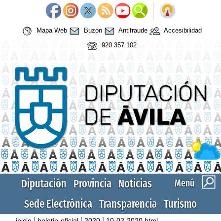
Mapa Web
Buzón
Antifraude
Accesibilidad
920 357 102
Diputación
Provincia
Noticias
Menú
Sede Electrónica
Transparencia
Turismo
|
|
|
inicio
boletin-oficial
2020
10-02-2020.html