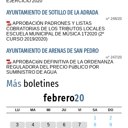
EJERCICIO 2020
AYUNTAMIENTO DE SOTILLO DE LA ADRADA
nº 248/20
APROBACIÓN PADRONES Y LISTAS
COBRATORIAS DE LOS TRIBUTOS LOCALES
ESCUELA MUNICIPAL DE MÚSICA 1T2020 (2º
CURSO 2019/2020)
AYUNTAMIENTO DE ARENAS DE SAN PEDRO
nº 247/20
APROBACIóN DEFINITIVA DE LA ORDENANZA
REGULADORA DEL PRECIO PúBLICO POR
SUMINISTRO DE AGUA
Más
boletines
febrero
20
LU
MA
MI
JU
VI
SA
DO
1
2
3
4
5
6
7
8
9