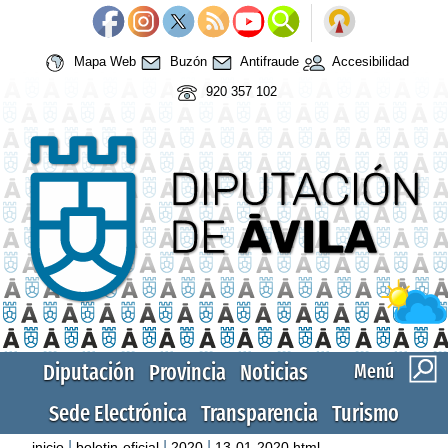
Mapa Web
Buzón
Antifraude
Accesibilidad
920 357 102
Diputación
Provincia
Noticias
Menú
Sede Electrónica
Transparencia
Turismo
|
|
|
inicio
boletin-oficial
2020
13-01-2020.html