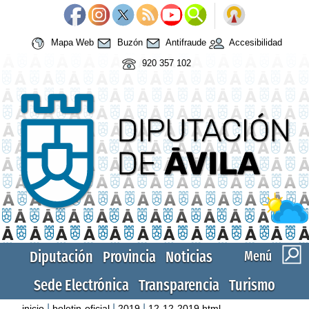
Mapa Web
Buzón
Antifraude
Accesibilidad
920 357 102
Diputación
Provincia
Noticias
Menú
Sede Electrónica
Transparencia
Turismo
|
|
|
inicio
boletin-oficial
2019
12-12-2019.html