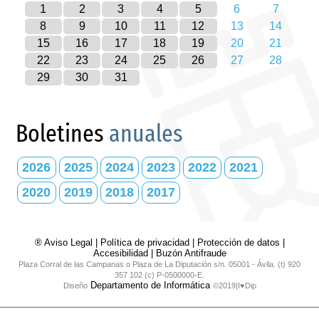
1
2
3
4
5
6
7
8
9
10
11
12
13
14
15
16
17
18
19
20
21
22
23
24
25
26
27
28
29
30
31
Boletines
anuales
2026
2025
2024
2023
2022
2021
2020
2019
2018
2017
® Aviso Legal
|
Política de privacidad
|
Protección de datos
|
Accesibilidad
|
Buzón Antifraude
Plaza Corral de las Campanas o Plaza de La Diputación s/n. 05001 - Ávila. (t) 920
357 102 (c) P-0500000-E.
Departamento de Informática
Diseño
©2019|I♥Dip