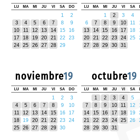
LU
MA
MI
JU
VI
SA
DO
LU
MA
MI
JU
VI
SA
1
2
1
2
3
4
3
4
5
6
7
8
9
6
7
8
9
10
11
10
11
12
13
14
15
16
13
14
15
16
17
18
17
18
19
20
21
22
23
20
21
22
23
24
25
24
25
26
27
28
29
27
28
29
30
31
noviembre
19
octubre
19
LU
MA
MI
JU
VI
SA
DO
LU
MA
MI
JU
VI
SA
1
2
3
1
2
3
4
5
4
5
6
7
8
9
10
7
8
9
10
11
12
11
12
13
14
15
16
17
14
15
16
17
18
19
18
19
20
21
22
23
24
21
22
23
24
25
26
25
26
27
28
29
30
28
29
30
31