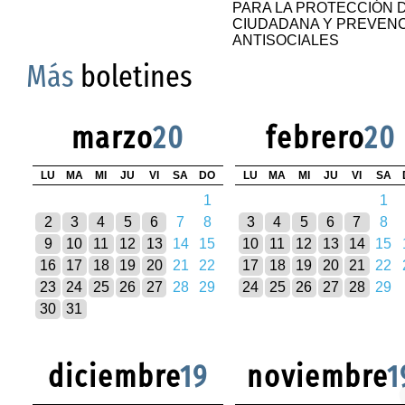
PARA LA PROTECCIÓN D
CIUDADANA Y PREVENC
ANTISOCIALES
Más
boletines
marzo
20
febrero
20
LU
MA
MI
JU
VI
SA
DO
LU
MA
MI
JU
VI
SA
1
1
2
3
4
5
6
7
8
3
4
5
6
7
8
9
10
11
12
13
14
15
10
11
12
13
14
15
16
17
18
19
20
21
22
17
18
19
20
21
22
23
24
25
26
27
28
29
24
25
26
27
28
29
30
31
diciembre
19
noviembre
1