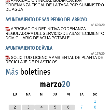
APROBACIÓN INICIAL MODIFICACIÓN
ORDENANZA FISCAL DE LA TASA POR SUMINISTRO
DE AGUA
AYUNTAMIENTO DE SAN PEDRO DEL ARROYO
nº 609/20
APROBACION DEFINITIVA ORDENANZA
REGULADORA DEL SERVICIO DE ABASTECIMIENTO
DOMICILIARIO DE AGUA POTABLE
AYUNTAMIENTO DE ÁVILA
nº 137/20
SOLICITUD LICENCIA AMBIENTAL DE PLANTA DE
RECICLAJE DE PLÁSTICOS
Más
boletines
marzo
20
LU
MA
MI
JU
VI
SA
DO
1
2
3
4
5
6
7
8