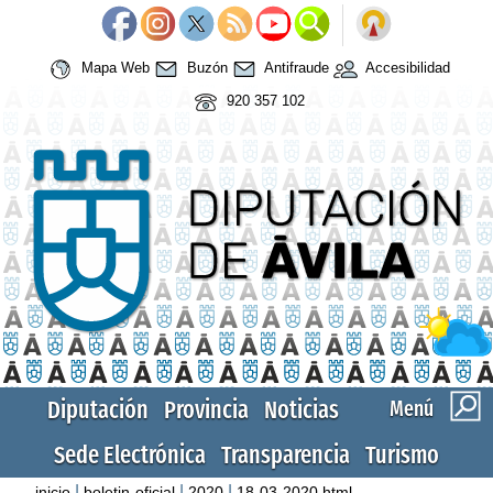
Mapa Web
Buzón
Antifraude
Accesibilidad
920 357 102
Diputación
Provincia
Noticias
Menú
Sede Electrónica
Transparencia
Turismo
|
|
|
inicio
boletin-oficial
2020
18-03-2020.html