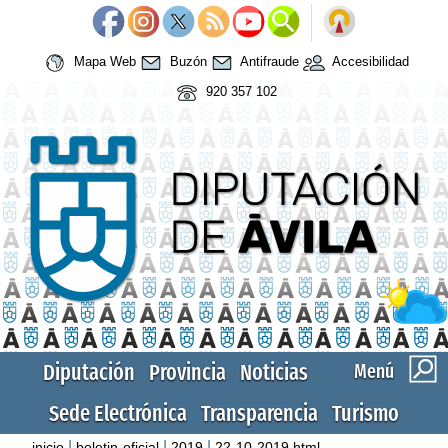
Mapa Web
Buzón
Antifraude
Accesibilidad
920 357 102
Diputación
Provincia
Noticias
Menú
Sede Electrónica
Transparencia
Turismo
|
|
|
inicio
boletin-oficial
2019
22-10-2019.html