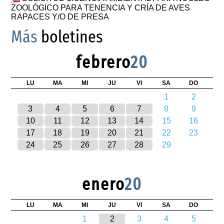
ZOOLÓGICO PARA TENENCIA Y CRÍA DE AVES
RAPACES Y/O DE PRESA
Más
boletines
febrero
20
LU
MA
MI
JU
VI
SA
DO
1
2
3
4
5
6
7
8
9
10
11
12
13
14
15
16
17
18
19
20
21
22
23
24
25
26
27
28
29
enero
20
LU
MA
MI
JU
VI
SA
DO
1
2
3
4
5