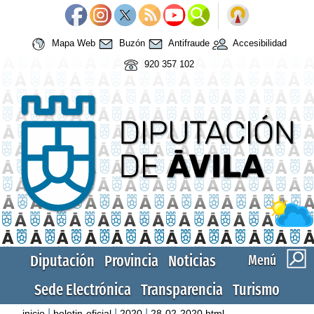
Mapa Web
Buzón
Antifraude
Accesibilidad
920 357 102
Diputación
Provincia
Noticias
Menú
Sede Electrónica
Transparencia
Turismo
|
|
|
inicio
boletin-oficial
2020
28-02-2020.html