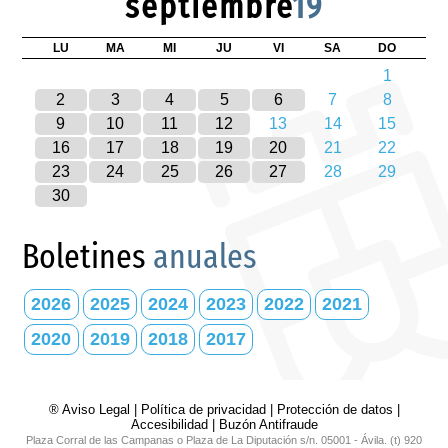
septiembre
19
LU
MA
MI
JU
VI
SA
DO
1
2
3
4
5
6
7
8
9
10
11
12
13
14
15
16
17
18
19
20
21
22
23
24
25
26
27
28
29
30
Boletines
anuales
2026
2025
2024
2023
2022
2021
2020
2019
2018
2017
® Aviso Legal
|
Política de privacidad
|
Protección de datos
|
Accesibilidad
|
Buzón Antifraude
Plaza Corral de las Campanas o Plaza de La Diputación s/n. 05001 - Ávila. (t) 920