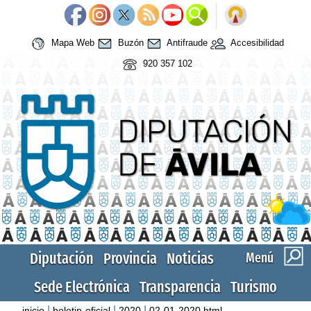
Mapa Web
Buzón
Antifraude
Accesibilidad
920 357 102
Diputación
Provincia
Noticias
Menú
Sede Electrónica
Transparencia
Turismo
|
|
|
inicio
boletin-oficial
2020
02-01-2020.html