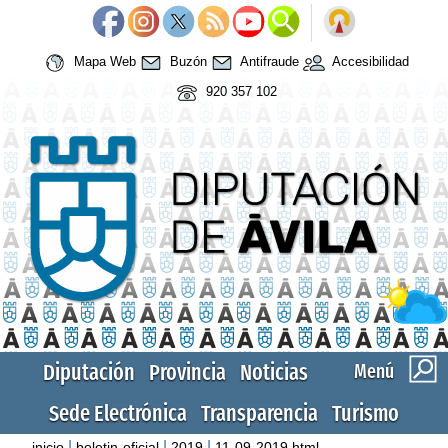
Mapa Web
Buzón
Antifraude
Accesibilidad
920 357 102
Diputación
Provincia
Noticias
Menú
Sede Electrónica
Transparencia
Turismo
|
|
|
inicio
boletin-oficial
2019
11-09-2019.html