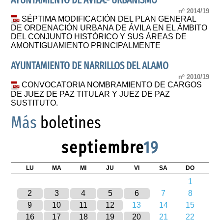
AYUNTAMIENTO DE ÁVILA.- URBANISMO
nº 2014/19
SÉPTIMA MODIFICACIÓN DEL PLAN GENERAL
DE ORDENACIÓN URBANA DE ÁVILA EN EL ÁMBITO
DEL CONJUNTO HISTÓRICO Y SUS ÁREAS DE
AMONTIGUAMIENTO PRINCIPALMENTE
AYUNTAMIENTO DE NARRILLOS DEL ALAMO
nº 2010/19
CONVOCATORIA NOMBRAMIENTO DE CARGOS
DE JUEZ DE PAZ TITULAR Y JUEZ DE PAZ
SUSTITUTO.
Más
boletines
septiembre
19
LU
MA
MI
JU
VI
SA
DO
1
2
3
4
5
6
7
8
9
10
11
12
13
14
15
16
17
18
19
20
21
22