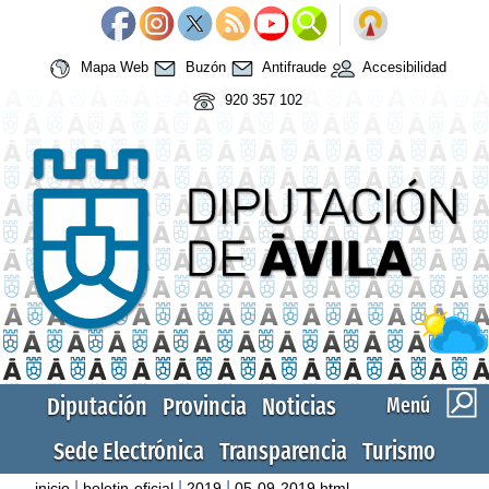
Mapa Web
Buzón
Antifraude
Accesibilidad
920 357 102
Diputación
Provincia
Noticias
Menú
Sede Electrónica
Transparencia
Turismo
|
|
|
inicio
boletin-oficial
2019
05-09-2019.html