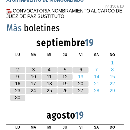
nº 1987/19
CONVOCATORIA NOMBRAMIENTO AL CARGO DE
JUEZ DE PAZ SUSTITUTO
Más
boletines
septiembre
19
LU
MA
MI
JU
VI
SA
DO
1
2
3
4
5
6
7
8
9
10
11
12
13
14
15
16
17
18
19
20
21
22
23
24
25
26
27
28
29
30
agosto
19
LU
MA
MI
JU
VI
SA
DO