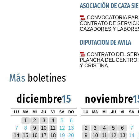
ASOCIACIÓN DE CAZA SI
CONVOCATORIA PARA
CONTRATO DE SERVICIO
CAZADORES Y LABORES
DIPUTACION DE AVILA
CONTRATO DEL SERV
PLANCHA DEL CENTRO 
Y CRISTINA
Más
boletines
diciembre
15
noviembre
1
LU
MA
MI
JU
VI
SA
DO
LU
MA
MI
JU
VI
SA
1
2
3
4
5
6
7
8
9
10
11
12
13
2
3
4
5
6
7
14
15
16
17
18
19
20
9
10
11
12
13
14