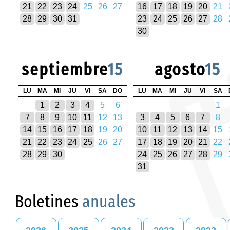
21
22
23
24
25
26
27
16
17
18
19
20
21
28
29
30
31
23
24
25
26
27
28
30
septiembre
15
agosto
15
LU
MA
MI
JU
VI
SA
DO
LU
MA
MI
JU
VI
SA
1
2
3
4
5
6
1
7
8
9
10
11
12
13
3
4
5
6
7
8
14
15
16
17
18
19
20
10
11
12
13
14
15
21
22
23
24
25
26
27
17
18
19
20
21
22
28
29
30
24
25
26
27
28
29
31
Boletines
anuales