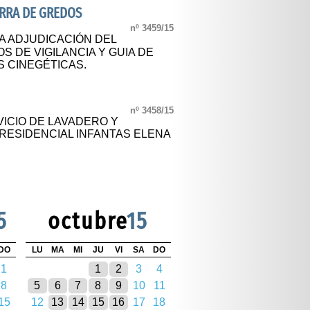
ERRA DE GREDOS
nº 3459/15
 ADJUDICACIÓN DEL
S DE VIGILANCIA Y GUIA DE
 CINEGÉTICAS.
nº 3458/15
ICIO DE LAVADERO Y
RESIDENCIAL INFANTAS ELENA
5
octubre
15
DO
LU
MA
MI
JU
VI
SA
DO
1
1
2
3
4
8
5
6
7
8
9
10
11
15
12
13
14
15
16
17
18