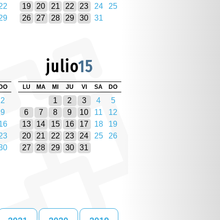
22
19
20
21
22
23
24
25
29
26
27
28
29
30
31
julio
15
DO
LU
MA
MI
JU
VI
SA
DO
2
1
2
3
4
5
9
6
7
8
9
10
11
12
16
13
14
15
16
17
18
19
23
20
21
22
23
24
25
26
30
27
28
29
30
31