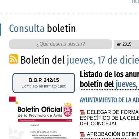
Fic
Consulta
boletín
Boletín del
jueves, 17 de dic
Listado de los anu
B.O.P. 242/15
boletín del
jueves,
Completo en formato (.pdf)
AYUNTAMIENTO DE LA A
DELEGAR DE FORMA 
ESPECÍFICO DE LA CEL
DEL CONCEJAL
APROBACIÓN DEFINI